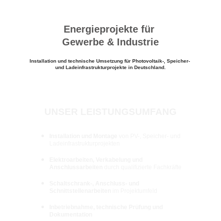
Energieprojekte für 
Gewerbe & Industrie
Installation und technische Umsetzung für Photovoltaik-, Speicher- 
und Ladeinfrastrukturprojekte in Deutschland.
UNSER LEISTUNGSUMFANG
Installation und Montage
 von PV-, Speicher- und 
Ladeinfrastrukturprojekten
Elektroarbeiten, Verkabelung und 
Anschlussarbeiten
 durch qualifizierte Fachkräfte
Schaltschrank-, Anschluss- und 
Schnittstellenarbeiten
 im Projektumfeld
Inbetriebnahme, technische Prüfung und 
Dokumentation