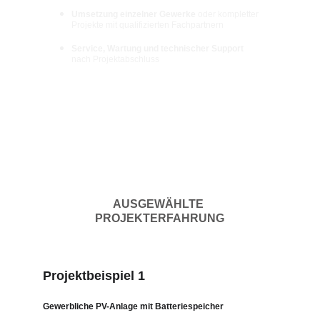
Umsetzung einzelner Gewerke
 oder kompletter 
Projekte mit qualifizierten Fachpartnern
Service, Wartung und technischer Support
nach Projektabschluss
AUSGEWÄHLTE 
PROJEKTERFAHRUNG
Projektbeispiel 1
Gewerbliche PV-Anlage mit Batteriespeicher