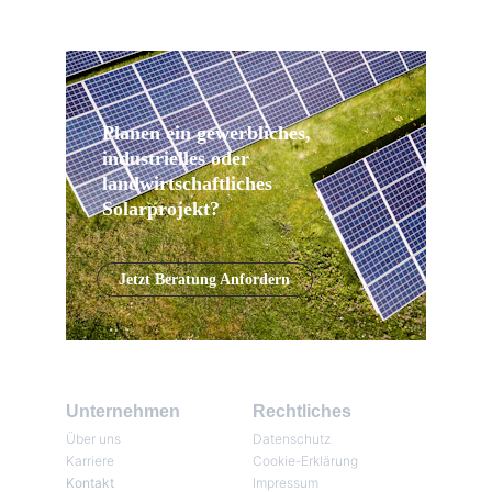
Planen ein gewerbliches, 
industrielles oder 
landwirtschaftliches 
Solarprojekt?
Jetzt Beratung Anfordern
Unternehmen
Rechtliches
Über uns
Datenschutz
Karriere
Cookie-Erklärung
Kontakt
Impressum