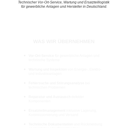
Technischer Vor-Ort-Service, Wartung und Ersatzteillogistik 
für gewerbliche Anlagen und Hersteller in Deutschland.
WAS WIR ÜBERNEHMEN
Vor-Ort-Service
 für gewerbliche Anlagen und 
technische Systeme
Wartung und Inspektion
 von Energie-, Elektro- 
und Industrieanlagen
Fehlersuche und Störungsanalyse
 bei 
technischen Problemen
Reparatur und Austausch
 defekter 
Komponenten
Ersatzteilmanagement
 inklusive Lagerung, 
Kommissionierung und Versand
Technische Dokumentation
 und Rückmeldung 